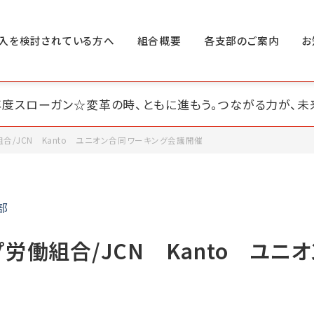
入を検討されている方へ
組合概要
各支部のご案内
お
6年度スローガン☆変革の時、ともに進もう。つながる力が、未
合/JCN Kanto ユニオン合同ワーキング会議開催
部
労働組合/JCN Kanto ユニ